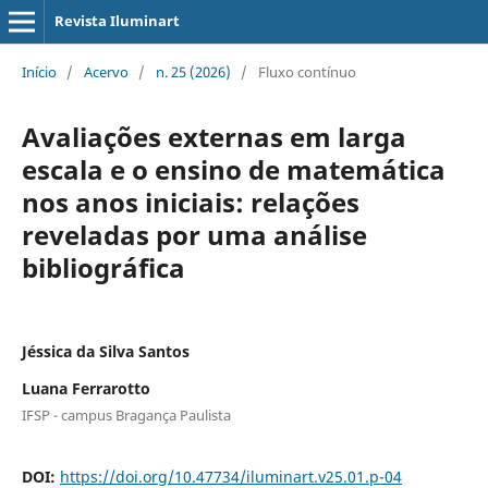
Revista Iluminart
Início
/
Acervo
/
n. 25 (2026)
/
Fluxo contínuo
Avaliações externas em larga
escala e o ensino de matemática
nos anos iniciais: relações
reveladas por uma análise
bibliográfica
Jéssica da Silva Santos
Luana Ferrarotto
IFSP - campus Bragança Paulista
DOI:
https://doi.org/10.47734/iluminart.v25.01.p-04