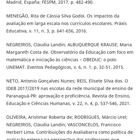
Madrid, España: FESPM, 2017. p. 482-490.
MENEGÃO, Rita de Cássia Silva Godoi. Os impactos da
avaliação em larga escala nos currículos escolares. Práxis
Educativa, v. 11, n. 3, p. 641-656, 2016.
NEGREIROS, Cláudia Landin; ALBUQUERQUE KRAUSE, Maria
Margareth Costa de. Observatório da Educação com foco em
matemática e iniciação às ciências – OBEDUC: o polo
UNEMAT. Eventos Pedagógicos, v. 6, n. 1, p. 32-51, 2015.
NETO, Antonio Gonçalves Nunes; REIS, Elisete Silva dos. O
IDEB 2017/2019 nas escolas da rede municipal de ensino de
Paranaguá-PR: aprovação e proficiência. Revista de Ensino,
Educação e Ciências Humanas, v. 22, n. 4, p. 537-546, 2021.
OLIVEIRA, Aristimar Roberta de; RODRIGUES, Márcio Urel;
NEGREIROS, Cláudia Landin; VASCONCELOS, Francisco
Herbert Lima. Contribuições do Avaliabarra como política de
avaliação externa na perspectiva dos professores que