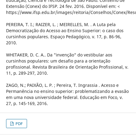
Educação, Ciência e Tecnologia de São Paulo. Conselho de
Extensão (Conex) do IFSP. 24 fev. 2016. Disponível em: <
https://www.ifsp.edu.br/images/reitoria/Conselhos/Conex/Re
PEREIRA, T. I.; RAIZER, L. ; MEIRELLES, M. . A Luta pela
Democratização do Acesso ao Ensino Superior: o caso dos
cursinhos populares. Espaço Pedagógico, v. 17, p. 86-96,
2010.
WHITAKER, D. C. A.. Da "invenção" do vestibular aos
cursinhos populares: um desafio para a orientação
profissional. Revista Brasileira de Orientação Profissional, v.
11, p. 289-297, 2010.
ZAGO, N.; PAIXÃO, L. P. ; Pereira, T. Ingrassia . Acesso e
Permanência no ensino superior: problematizando a evasão
em uma nova universidade federal. Educação em Foco, v.
27, p. 145-169, 2016.
PDF