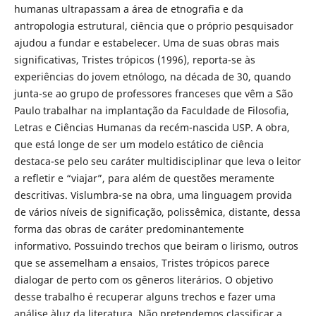
humanas ultrapassam a área de etnografia e da
antropologia estrutural, ciência que o próprio pesquisador
ajudou a fundar e estabelecer. Uma de suas obras mais
significativas, Tristes trópicos (1996), reporta-se às
experiências do jovem etnólogo, na década de 30, quando
junta-se ao grupo de professores franceses que vêm a São
Paulo trabalhar na implantação da Faculdade de Filosofia,
Letras e Ciências Humanas da recém-nascida USP. A obra,
que está longe de ser um modelo estático de ciência
destaca-se pelo seu caráter multidisciplinar que leva o leitor
a refletir e “viajar”, para além de questões meramente
descritivas. Vislumbra-se na obra, uma linguagem provida
de vários níveis de significação, polissêmica, distante, dessa
forma das obras de caráter predominantemente
informativo. Possuindo trechos que beiram o lirismo, outros
que se assemelham a ensaios, Tristes trópicos parece
dialogar de perto com os gêneros literários. O objetivo
desse trabalho é recuperar alguns trechos e fazer uma
análise àluz da literatura. Não pretendemos classificar a