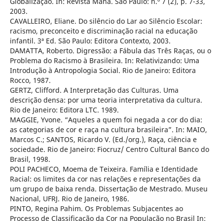
Globalização. In: Revista Mana. São Paulo: n.º 7 (2), p. 7-33,
2003.
CAVALLEIRO, Eliane. Do silêncio do Lar ao Silêncio Escolar:
racismo, preconceito e discriminação racial na educação
infantil. 3ª Ed. São Paulo: Editora Contexto, 2003.
DAMATTA, Roberto. Digressão: a Fábula das Três Raças, ou o
Problema do Racismo à Brasileira. In: Relativizando: Uma
Introdução à Antropologia Social. Rio de Janeiro: Editora
Rocco, 1987.
GERTZ, Clifford. A Interpretação das Culturas. Uma
descrição densa: por uma teoria interpretativa da cultura.
Rio de Janeiro: Editora LTC. 1989.
MAGGIE, Yvone. “Aqueles a quem foi negada a cor do dia:
as categorias de cor e raça na cultura brasileira”. In: MAIO,
Marcos C.; SANTOS, Ricardo V. (Ed./org.), Raça, ciência e
sociedade. Rio de Janeiro: Fiocruz/ Centro Cultural Banco do
Brasil, 1998.
POLI PACHECO, Moema de Teixeira. Família e Identidade
Racial: os limites da cor nas relações e representações da
um grupo de baixa renda. Dissertação de Mestrado. Museu
Nacional, UFRJ. Rio de Janeiro, 1986.
PINTO, Regina Pahim. Os Problemas Subjacentes ao
Processo de Classificação da Cor na População no Brasil In: