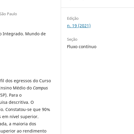
 São Paulo
Edição
n. 19 (2021)
io Integrado. Mundo de
Seção
Fluxo contínuo
rfil dos egressos do Curso
 Ensino Médio do
Campus
SP). Para o
isa descritiva. O
rio. Constatou-se que 90%
 em nível superior.
da, a maioria dos
uperior ao rendimento