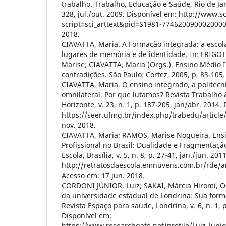
trabalho. Trabalho, Educação e Saúde, Rio de Janei
328, jul./out. 2009. Disponível em: http://www.sc
script=sci_arttext&pid=S1981-7746200900020000
2018.
CIAVATTA, Maria. A Formação integrada: a escol
lugares de memória e de identidade. In: FRIG
Marise; CIAVATTA, Maria (Orgs.). Ensino Médio 
contradições. São Paulo: Cortez, 2005, p. 83-105.
CIAVATTA, Maria. O ensino integrado, a politecn
omnilateral. Por que lutamos? Revista Trabalho
Horizonte, v. 23, n. 1, p. 187-205, jan/abr. 2014.
https://seer.ufmg.br/index.php/trabedu/article
nov. 2018.
CIAVATTA, Maria; RAMOS, Marise Nogueira. Ens
Profissional no Brasil: Dualidade e Fragmentação
Escola, Brasília, v. 5, n. 8, p. 27-41, jan./jun. 20
http://retratosdaescola.emnuvens.com.br/rde/ar
Acesso em: 17 jun. 2018.
CORDONI JÚNIOR, Luiz; SAKAI, Márcia Hiromi, O
da universidade estadual de Londrina: Sua form
Revista Espaço para saúde, Londrina, v. 6, n. 1, p
Disponível em:
https://www.researchgate.net/profile/Luiz_