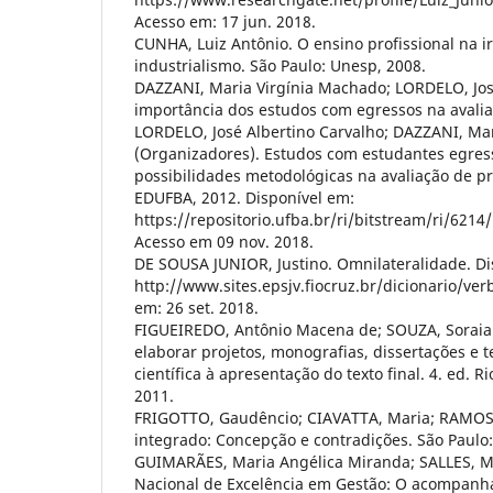
Acesso em: 17 jun. 2018.
CUNHA, Luiz Antônio. O ensino profissional na i
industrialismo. São Paulo: Unesp, 2008.
DAZZANI, Maria Virgínia Machado; LORDELO, José
importância dos estudos com egressos na avalia
LORDELO, José Albertino Carvalho; DAZZANI, Ma
(Organizadores). Estudos com estudantes egres
possibilidades metodológicas na avaliação de p
EDUFBA, 2012. Disponível em:
https://repositorio.ufba.br/ri/bitstream/ri/6
Acesso em 09 nov. 2018.
DE SOUSA JUNIOR, Justino. Omnilateralidade. Di
http://www.sites.epsjv.fiocruz.br/dicionario/ve
em: 26 set. 2018.
FIGUEIREDO, Antônio Macena de; SOUZA, Soraia
elaborar projetos, monografias, dissertações e 
científica à apresentação do texto final. 4. ed. R
2011.
FRIGOTTO, Gaudêncio; CIAVATTA, Maria; RAMOS,
integrado: Concepção e contradições. São Paulo:
GUIMARÃES, Maria Angélica Miranda; SALLES, M
Nacional de Excelência em Gestão: O acompan