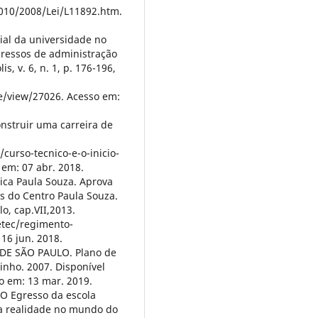
2010/2008/Lei/L11892.htm.
ial da universidade no
gressos de administração
, v. 6, n. 1, p. 176-196,
le/view/27026. Acesso em:
nstruir uma carreira de
curso-tecnico-e-o-inicio-
 em: 07 abr. 2018.
ica Paula Souza. Aprova
s do Centro Paula Souza.
o, cap.VII,2013.
etec/regimento-
6 jun. 2018.
E SÃO PAULO. Plano de
inho. 2007. Disponível
so em: 13 mar. 2019.
 O Egresso da escola
a realidade no mundo do