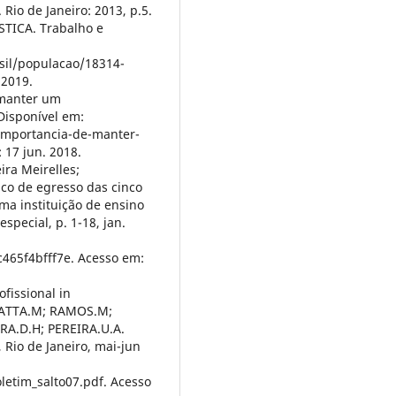
Rio de Janeiro: 2013, p.5.
TICA. Trabalho e
sil/populacao/18314-
 2019.
 manter um
Disponível em:
-importancia-de-manter-
17 jun. 2018.
ra Meirelles;
ico de egresso das cinco
a instituição de ensino
especial, p. 1-18, jan.
465f4bfff7e. Acesso em:
fissional in
VATTA.M; RAMOS.M;
A.D.H; PEREIRA.U.A.
 Rio de Janeiro, mai-jun
letim_salto07.pdf. Acesso