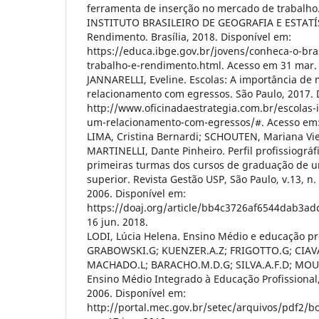
ferramenta de inserção no mercado de trabalho. 
INSTITUTO BRASILEIRO DE GEOGRAFIA E ESTATÍS
Rendimento. Brasília, 2018. Disponível em:
https://educa.ibge.gov.br/jovens/conheca-o-bra
trabalho-e-rendimento.html. Acesso em 31 mar.
JANNARELLI, Eveline. Escolas: A importância de
relacionamento com egressos. São Paulo, 2017. 
http://www.oficinadaestrategia.com.br/escolas
um-relacionamento-com-egressos/#. Acesso em: 
LIMA, Cristina Bernardi; SCHOUTEN, Mariana Viei
MARTINELLI, Dante Pinheiro. Perfil profissiográf
primeiras turmas dos cursos de graduação de um
superior. Revista Gestão USP, São Paulo, v.13, n. 
2006. Disponível em:
https://doaj.org/article/bb4c3726af6544dab3adc
16 jun. 2018.
LODI, Lúcia Helena. Ensino Médio e educação pro
GRABOWSKI.G; KUENZER.A.Z; FRIGOTTO.G; CIA
MACHADO.L; BARACHO.M.D.G; SILVA.A.F.D; MOUR
Ensino Médio Integrado à Educação Profissional,
2006. Disponível em:
http://portal.mec.gov.br/setec/arquivos/pdf2/bo