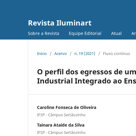
Revista Iluminart
Sobre a Revista
Equipe Editorial
Atual
Ar
Início
/
Acervo
/
n. 19 (2021)
/
Fluxo contínuo
O perfil dos egressos de 
Industrial Integrado ao En
Caroline Fonseca de Oliveira
IFSP - Câmpus Sertãozinho
Tainara Ataíde da Silva
IFSP - Câmpus Sertãozinho