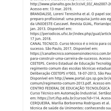
http://www.planalto.gov.br/ccivil_03/_Ato2007-
Acesso em: 13 mar. 2019.
BRANDALISE, Loreni Teresinha et al. O papel soc
preparo profissional: uma pesquisa junto aos e
da UNIOESTE-Cascavel. Revista GUAL, Florianópolis
jan. 2013. Disponível em:
https://periodicos.ufsc.br/index.php/gual/artic
17 jun. 2018.
CANAL TECNICO. Curso técnico é o início para co
sucesso. São Paulo, 2017. Disponível em:
https://canaltecnico.somosensinotecnico.com.br/
para-construir-uma-carreira-de-sucesso. Acesso
CEETEPS. Centro Estadual de Educação Tecnológ
regimento comum das escolas técnicas estaduai
Deliberação CEETEPS nº003, 18-07-2013, São Paul
Disponível em http://www.portal.cps.sp.gov.br/
comum/regimento-comum-2013.pdf. Acesso em 1
CENTRO FEDERAL DE EDUCAÇÃO TECNOLÓGICA D
Curso Técnico em Automação Industrial. Sertãoz
em: https://srt.ifsp.edu.br/cursos?id=114. Aces
CERQUEIRA, Marília Borborema Rodrigues et al.
técnica de saúde da Unimontes: conhecendo su