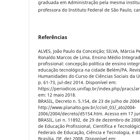
graduada em Administração pela mesma institu
professora do Instituto Federal de São Paulo, c
Referências
ALVES, João Paulo da Conceição; SILVA, Márcia P
Ronaldo Marcos de Lima. Ensino Médio Integra
profissional: concepção política de ensino inte
educação tecnológica na cidade Belém/PA. Revis
Humanidades do Curso de Ciências Sociais da UN
p. 61-73, jul-dez 2014. Disponível em:
https://periodicos.unifap.br/index.php/pracs/ar
em: 12 maio 2018.
BRASIL, Decreto n. 5.154, de 23 de julho de 2004
http://www.planalto.gov.br/ccivil_03/_ato2004-
2006/2004/decreto/d5154.htm. Acesso em 17 jun
BRASIL, Lei n. 11892, de 29 de dezembro de 2008
de Educação Profissional, Científica e Tecnológica
Federais de Educação, Ciência e Tecnologia, e d
Brasília, DF, dez.2008. Disponível em: