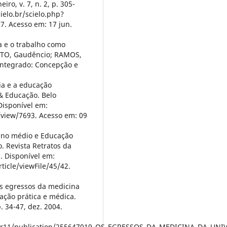
ro, v. 7, n. 2, p. 305-
ielo.br/scielo.php?
7. Acesso em: 17 jun.
a e o trabalho como
OTTO, Gaudêncio; RAMOS,
Integrado: Concepção e
ia e a educação
 & Educação. Belo
 Disponível em:
/view/7693. Acesso em: 09
ino médio e Educação
. Revista Retratos da
11. Disponível em:
ticle/viewFile/45/42.
s egressos da medicina
ação prática e médica.
. 34-47, dez. 2004.
Junior11/publication/255647019_OS_EGRESSOS_DA_MEDICINA_DA_