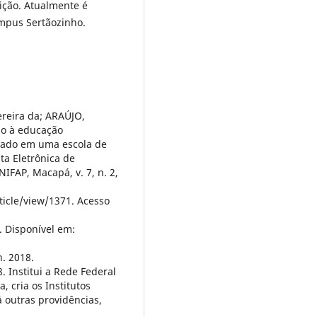
ição. Atualmente é
ampus Sertãozinho.
ereira da; ARAÚJO,
do à educação
grado em uma escola de
ta Eletrônica de
IFAP, Macapá, v. 7, n. 2,
ticle/view/1371. Acesso
. Disponível em:
. 2018.
. Institui a Rede Federal
, cria os Institutos
á outras providências,