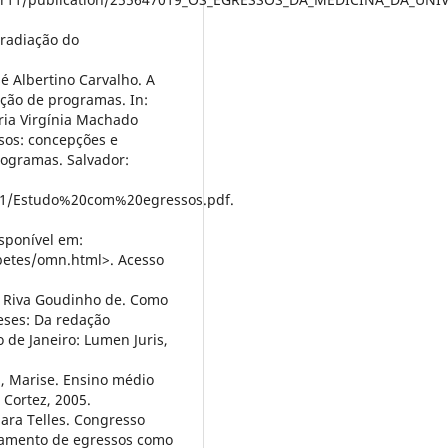
rradiação do
 Albertino Carvalho. A
ção de programas. In:
ria Virgínia Machado
sos: concepções e
rogramas. Salvador:
214/1/Estudo%20com%20egressos.pdf.
sponível em:
rbetes/omn.html>. Acesso
 Riva Goudinho de. Como
teses: Da redação
io de Janeiro: Lumen Juris,
 Marise. Ensino médio
 Cortez, 2005.
ara Telles. Congresso
hamento de egressos como