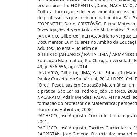
professores. In: FIORENTINI,Dario; NACARATO, 
Cultura, formação e desenvolvimento profission
de professores que ensinam matemática. São Pau
FIORENTINI, Dario; CRISTÓVÃO, Eliane Matesco. (
Investigações de/em Aulas de Matemática. 2. ed
JANUARIO, Gilberto; FREITAS, Adriano Vargas; LI
Documentos Curriculares no Âmbito da Educaçã
Adultos. Bolema – Boletim de
GILBERTO JANUARIO / KÁTIA LIMA / ARMANDO 
Educação Matemática, Rio Claro, Universidade Est
49, p. 536-556, ago.2014.
JANUARIO, Gilberto; LIMA, Katia. Educação Mate
Paulo: Cruzeiro do Sul Virtual, 2014.LOPES, Celi
(Org.). Pesquisas em Educação Matemática: um e
a prática. São Carlos: Pedro e João Editores, 2008
NACARATO, Adair Mendes; PAIVA, Maria Auxiliador
formação do professor de Matemática: perspecti
Horizonte: Autêntica, 2008.
PACHECO, José Augusto. Currículo: teoria e práxis
2001.
PACHECO, José Augusto. Escritos Curriculares. Sã
SACRISTÁN, José Gimeno. O currículo: uma reflex