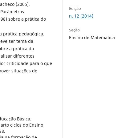
Pacheco (2005),
Edição
 Parâmetros
n. 12 (2014)
98) sobre a prática do
Seção
 prática pedagógica.
Ensino de Matemática
eve ser tema da
obre a prática do
alisar diferentes
or criticidade para o que
mover situações de
ducação Básica.
arto ciclos do Ensino
98.
ia na formação de