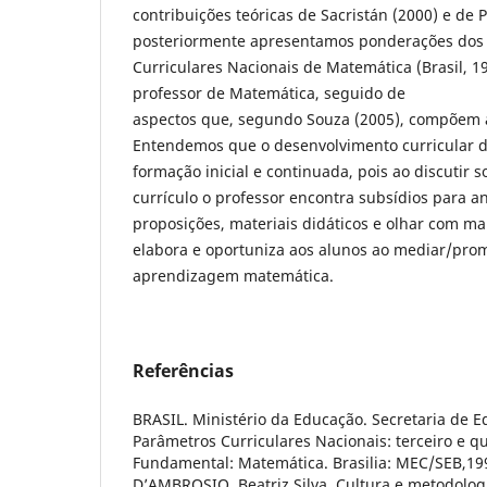
contribuições teóricas de Sacristán (2000) e de 
posteriormente apresentamos ponderações dos
Curriculares Nacionais de Matemática (Brasil, 19
professor de Matemática, seguido de
aspectos que, segundo Souza (2005), compõem a
Entendemos que o desenvolvimento curricular d
formação inicial e continuada, pois ao discutir s
currículo o professor encontra subsídios para an
proposições, materiais didáticos e olhar com mai
elabora e oportuniza aos alunos ao mediar/pro
aprendizagem matemática.
Referências
BRASIL. Ministério da Educação. Secretaria de E
Parâmetros Curriculares Nacionais: terceiro e qu
Fundamental: Matemática. Brasilia: MEC/SEB,19
D’AMBROSIO, Beatriz Silva. Cultura e metodolog