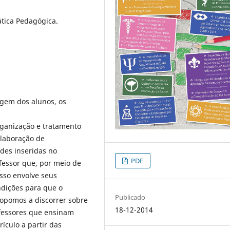
ática Pedagógica.
agem dos alunos, os
rganização e tratamento
elaboração de
ades inseridas no
PDF
fessor que, por meio de
isso envolve seus
ndições para que o
Publicado
propomos a discorrer sobre
18-12-2014
ofessores que ensinam
ículo a partir das