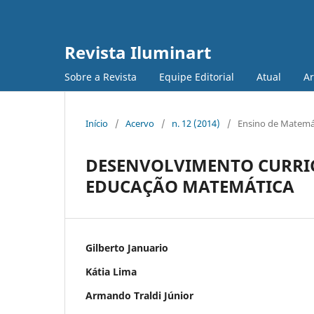
Revista Iluminart
Sobre a Revista
Equipe Editorial
Atual
Ar
Início
/
Acervo
/
n. 12 (2014)
/
Ensino de Matemá
DESENVOLVIMENTO CURRIC
EDUCAÇÃO MATEMÁTICA
Gilberto Januario
Kátia Lima
Armando Traldi Júnior