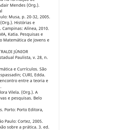
Adair Mendes (Org.).
al
lo: Musa, p. 20-32, 2005.
Org.). Histórias e
. Campinas: Alínea, 2010.
MA, Katia. Pesquisas e
o Matemática de Jovens e
TRALDI JÚNIOR
adual Paulista, v. 28, n.
mática e Currículos. São
 Espassadin; CURI, Edda.
ncontro entre a teoria e
.
a Vilela. (Org.). A
vas e pesquisas. Belo
. Porto: Porto Editora,
o Paulo: Cortez, 2005.
ão sobre a prática. 3. ed.